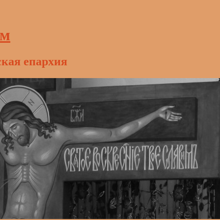
ам
ская епархия