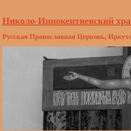
Николо-Иннокентиевский хр
Русская Православная Церковь, Иркут