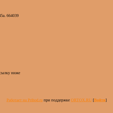
45а. 664039
ссылку ниже
Работает на Prihod.ru
при поддержке
ORTOX.RU
[
Войти
]