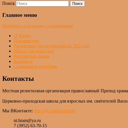
Поиск
Главное меню
Перейти к основному содержимому
О Храме
Духовенство
Расписание богослужений на 2022 год
Школа для взрослых
Воскресная школа
Контакты
Социальное служение
Контакты
Местная религиозная организация православный Приход храма
Церковно-приходская школа для взрослых им. святителей Васил
Мы ВКонтакте:
http://vk.com/ni.prihod
ni.hram@ya.ru
7 (3952) 63-70-15