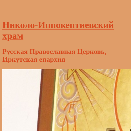
Николо-Иннокентиевский
храм
Русская Православная Церковь,
Иркутская епархия