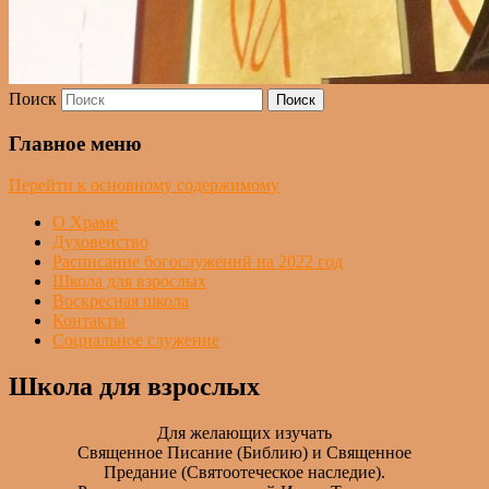
Поиск
Главное меню
Перейти к основному содержимому
О Храме
Духовенство
Расписание богослужений на 2022 год
Школа для взрослых
Воскресная школа
Контакты
Социальное служение
Школа для взрослых
Для желающих изучать
Священное Писание (Библию) и Священное
Предание (Святоотеческое наследие).