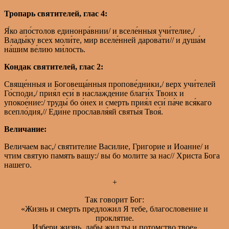
Тропарь святителей, глас 4:
Я́ко апо́столов единонра́внии/ и вселе́нныя учи́телие,/
Влады́ку всех моли́те, мир вселе́нней дарова́ти// и душа́м
на́шим ве́лию ми́лость.
Кондак святителей, глас 2:
Свяще́нныя и Боговеща́нныя пропове́дники,/ верх учи́телей
Го́споди,/ прия́л еси́ в наслажде́ние благи́х Твоих и
упокое́ние:/ труды́ бо о́нех и смерть прия́л еси́ па́че вся́каго
всепло́дия,// Еди́не прославля́яй святы́я Твоя́.
Величание:
Величаем вас,/ святителие Василие, Григорие и Иоанне/ и
чтим святую память вашу:/ вы бо молите за нас// Христа Бога
нашего.
+
Так говорит Бог:
«Жизнь и смерть предложил Я тебе, благословение и
проклятие.
Избери жизнь, дабы жил ты и потомство твое»