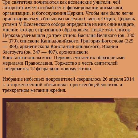
Три святителя почитаются как вселенские учи́тели, чей
авторитет имеет особый вес в формировании догматики,
организации, и богослужения Церкви. Чтобы нам было легче
ориентироваться в большом наследии Святых Отцов, Церковь
устами V Вселенского собора определила из них одиннадцать,
мнение которых признанно образцовым. Позже этот список
Церковь уменьшила до трёх отцов: Василия Великого (ок. 330
— 379), епископа Каппадокийского, Григория Богослова (329
— 389), архиепископа Константинопольского, Иоанна
Златоуста (ок. 347 — 407), архиепископа
Константинопольского. Церковь считает их образцовыми
мерилами Православия. Торжество в честь святителей
совершается 12 февраля по новому стилю.
Избрание небесных покровителей свершилось 26 апреля 2014
г. в торжественной обстановке: при всеобщей молитве и
трёхкратном метании жребия.