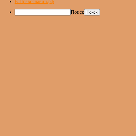
В-Православии.рф
Поиск