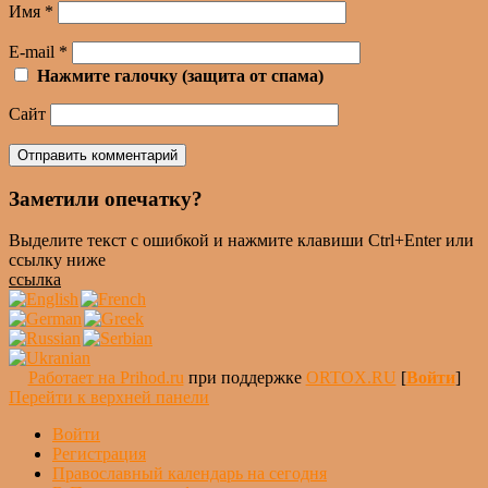
Имя
*
E-mail
*
Нажмите галочку (защита от спама)
Сайт
Заметили опечатку?
Выделите текст с ошибкой и нажмите клавиши Ctrl+Enter или
ссылку ниже
ссылка
Работает на Prihod.ru
при поддержке
ORTOX.RU
[
Войти
]
Перейти к верхней панели
Войти
Регистрация
Православный календарь на сегодня