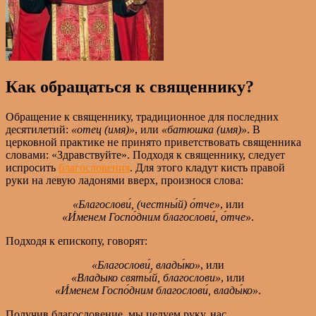
Как обращаться к священнику?
Обращение к священнику, традиционное для последних
десятилетий:
«отец (имя)»
, или
«батюшка (имя)»
. В
церковной практике не принято приветствовать священника
словами: «Здравствуйте». Подходя к священнику, следует
испросить
благослове́ния
. Для этого кладут кисть правой
руки на левую ладонями вверх, произнося слова:
«Благослови́, (честны́й) о́тче»
, или
«И́менем Госпо́дним благослови́, о́тче»
.
Подходя к епископу, говорят:
«Благослови́,
влады́ко»
, или
«Владыко святы́й, благослови»
, или
«И́менем Госпо́дним благослови́, влады́ко»
.
Получив благословение, мы целуем руку, нас