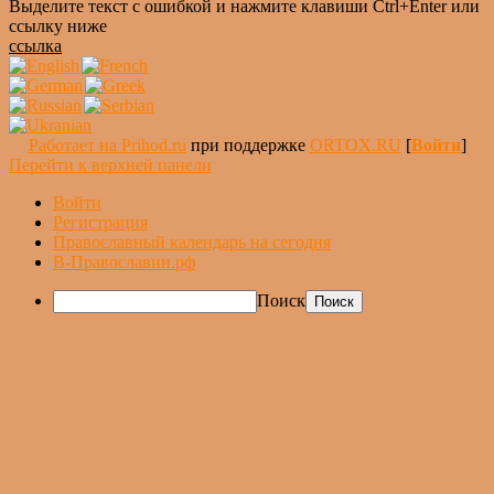
Выделите текст с ошибкой и нажмите клавиши Ctrl+Enter или
ссылку ниже
ссылка
Работает на Prihod.ru
при поддержке
ORTOX.RU
[
Войти
]
Перейти к верхней панели
Войти
Регистрация
Православный календарь на сегодня
В-Православии.рф
Поиск